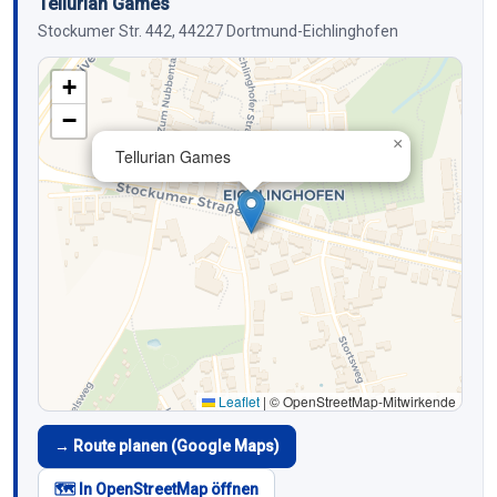
Tellurian Games
Stockumer Str. 442, 44227 Dortmund-Eichlinghofen
+
−
×
Tellurian Games
Leaflet
|
© OpenStreetMap-Mitwirkende
→ Route planen (Google Maps)
🗺️ In OpenStreetMap öffnen