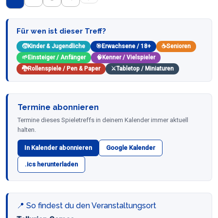
Für wen ist dieser Treff?
🧒
Kinder & Jugendliche
🎯
Erwachsene / 18+
☕
Senioren
🌱
Einsteiger / Anfänger
🧠
Kenner / Vielspieler
🐉
Rollenspiele / Pen & Paper
⚔️
Tabletop / Miniaturen
Termine abonnieren
Termine dieses Spieletreffs in deinem Kalender immer aktuell
halten.
In Kalender abonnieren
Google Kalender
.ics herunterladen
📍 So findest du den Veranstaltungsort