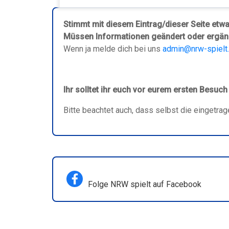
Stimmt mit diesem Eintrag/dieser Seite etwa
Müssen Informationen geändert oder ergän
Wenn ja melde dich bei uns
admin@nrw-spielt
Ihr solltet ihr euch vor eurem ersten Besuc
Bitte beachtet auch, dass selbst die eingetra
Folge NRW spielt auf Facebook