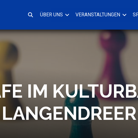
ÜBER UNS
VERANSTALTUNGEN
S
Suche
oeffnen
AFE IM KULTUR
LANGENDREER