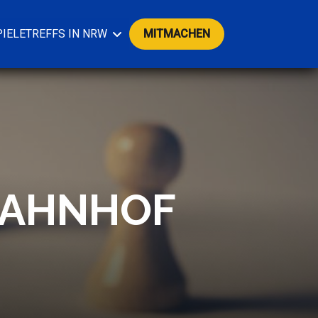
PIELETREFFS IN NRW
MITMACHEN
BAHNHOF