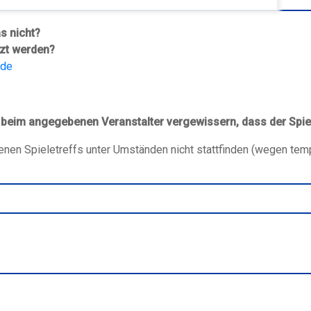
s nicht?
zt werden?
.de
h beim angegebenen Veranstalter vergewissern, dass der Spiele
genen Spieletreffs unter Umständen nicht stattfinden (wegen tem