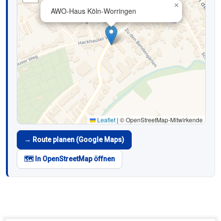
×
AWO-Haus Köln-Worringen
Leaflet
|
© OpenStreetMap-Mitwirkende
→ Route planen (Google Maps)
🗺️ In OpenStreetMap öffnen