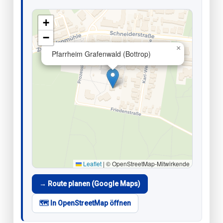
+
−
×
Pfarrheim Grafenwald (Bottrop)
Leaflet
|
© OpenStreetMap-Mitwirkende
→ Route planen (Google Maps)
🗺️ In OpenStreetMap öffnen