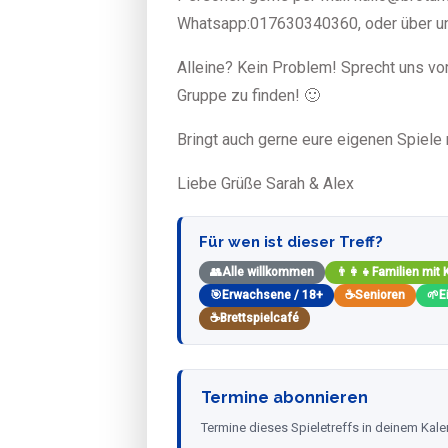
Whatsapp:017630340360, oder über u
Alleine? Kein Problem! Sprecht uns vor
Gruppe zu finden! 🙂
Bringt auch gerne eure eigenen Spiele 
Liebe Grüße Sarah & Alex
Für wen ist dieser Treff?
👥
Alle willkommen
👨‍👩‍👧
Familien mit 
🎯
Erwachsene / 18+
☕
Senioren
🌱
E
☕
Brettspielcafé
Termine abonnieren
Termine dieses Spieletreffs in deinem Kale