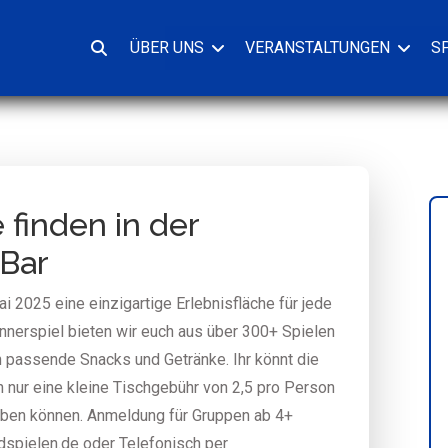
ÜBER UNS
VERANSTALTUNGEN
S
Suche
oeffnen
 finden in der
 Bar
ai 2025 eine einzigartige Erlebnisfläche für jede
ennerspiel bieten wir euch aus über 300+ Spielen
ch passende Snacks und Getränke. Ihr könnt die
 nur eine kleine Tischgebühr von 2,5 pro Person
eiben können. Anmeldung für Gruppen ab 4+
dspielen.de oder Telefonisch per