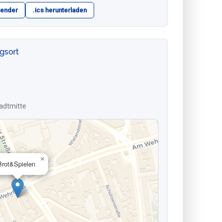
lender
.ics herunterladen
ngsort
adtmitte
×
Brot&Spielen