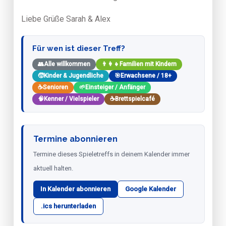
Liebe Grüße Sarah & Alex
Für wen ist dieser Treff?
👥
Alle willkommen
👨‍👩‍👧
Familien mit Kindern
🧒
Kinder & Jugendliche
🎯
Erwachsene / 18+
☕
Senioren
🌱
Einsteiger / Anfänger
🧠
Kenner / Vielspieler
☕
Brettspielcafé
Termine abonnieren
Termine dieses Spieletreffs in deinem Kalender immer
aktuell halten.
In Kalender abonnieren
Google Kalender
.ics herunterladen