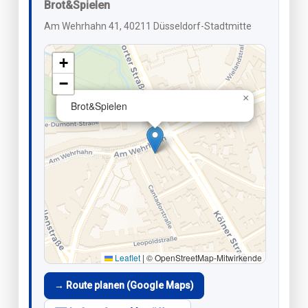
Brot&Spielen
Am Wehrhahn 41, 40211 Düsseldorf-Stadtmitte
+
−
×
Brot&Spielen
Leaflet
|
© OpenStreetMap-Mitwirkende
→ Route planen (Google Maps)