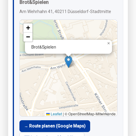
Brot&Spielen
Am Wehrhahn 41, 40211 Düsseldorf-Stadtmitte
+
−
×
Brot&Spielen
Leaflet
|
© OpenStreetMap-Mitwirkende
→ Route planen (Google Maps)