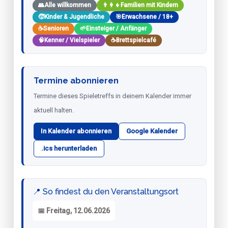
👥
Alle willkommen
👨‍👩‍👧
Familien mit Kindern
🧒
Kinder & Jugendliche
🎯
Erwachsene / 18+
☕
Senioren
🌱
Einsteiger / Anfänger
🧠
Kenner / Vielspieler
☕
Brettspielcafé
Termine abonnieren
Termine dieses Spieletreffs in deinem Kalender immer
aktuell halten.
In Kalender abonnieren
Google Kalender
.ics herunterladen
📍 So findest du den Veranstaltungsort
📅 Freitag, 12.06.2026