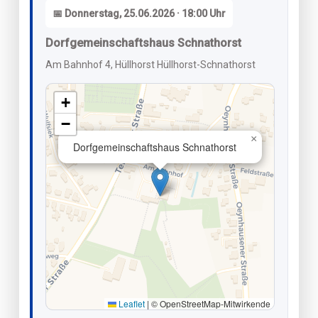
📅 Donnerstag, 25.06.2026 · 18:00 Uhr
Dorfgemeinschaftshaus Schnathorst
Am Bahnhof 4, Hüllhorst Hüllhorst-Schnathorst
+
−
×
Dorfgemeinschaftshaus Schnathorst
Leaflet
|
© OpenStreetMap-Mitwirkende