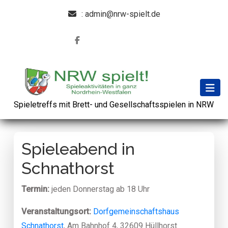
: admin@nrw-spielt.de
Spieletreffs mit Brett- und Gesellschaftsspielen in NRW
Spieleabend in
Schnathorst
Termin:
jeden Donnerstag ab 18 Uhr
Veranstaltungsort:
Dorfgemeinschaftshaus
Schnathorst
, Am Bahnhof 4, 32609 Hüllhorst