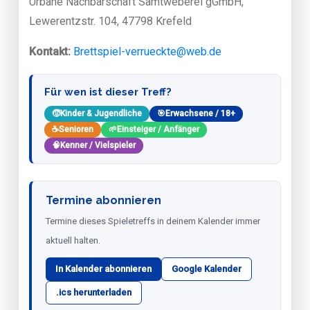
Urbane Nachbarschaft Samtweberei gGmbH,
Lewerentzstr. 104, 47798 Krefeld
Kontakt:
Brettspiel-verrueckte@web.de
Für wen ist dieser Treff?
🧒
Kinder & Jugendliche
🎯
Erwachsene / 18+
☕
Senioren
🌱
Einsteiger / Anfänger
🧠
Kenner / Vielspieler
Termine abonnieren
Termine dieses Spieletreffs in deinem Kalender immer
aktuell halten.
In Kalender abonnieren
Google Kalender
.ics herunterladen