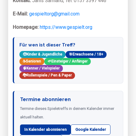
Kontakt:
Janis Samland, Tel. 0157 3397 446
E-Mail:
gespieltorg@gmail.com
Homepage:
https://www.gespielt.org
Für wen ist dieser Treff?
🧒
Kinder & Jugendliche
🎯
Erwachsene / 18+
☕
Senioren
🌱
Einsteiger / Anfänger
🧠
Kenner / Vielspieler
🐉
Rollenspiele / Pen & Paper
Termine abonnieren
Termine dieses Spieletreffs in deinem Kalender immer
aktuell halten.
In Kalender abonnieren
Google Kalender