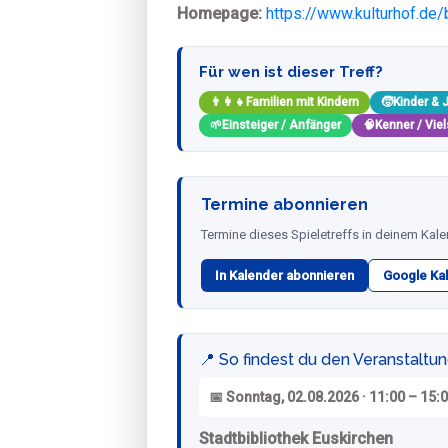
Homepage:
https://www.kulturhof.de/
Für wen ist dieser Treff?
👨‍👩‍👧
Familien mit Kindern
🧒
Kinder & 
🌱
Einsteiger / Anfänger
🧠
Kenner / Viel
Termine abonnieren
Termine dieses Spieletreffs in deinem Kale
In Kalender abonnieren
Google Ka
📍 So findest du den Veranstaltu
📅 Sonntag, 02.08.2026 · 11:00 – 15:
Stadtbibliothek Euskirchen