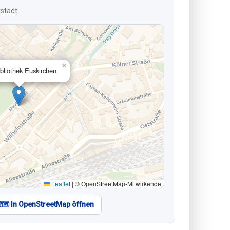
tstadt
×
bliothek Euskirchen
Leaflet
|
© OpenStreetMap-Mitwirkende
🗺️ In OpenStreetMap öffnen