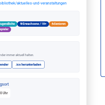
bibliothek/aktuelles-und-veranstaltungen
Jugendliche
🎯
Erwachsene / 18+
☕
Senioren
spieler
nder immer aktuell halten.
lender
.ics herunterladen
ngsort
00 Uhr