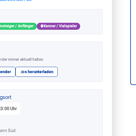
insteiger / Anfänger
🧠
Kenner / Vielspieler
nder immer aktuell halten.
lender
.ics herunterladen
ngsort
23:00 Uhr
gern Süd