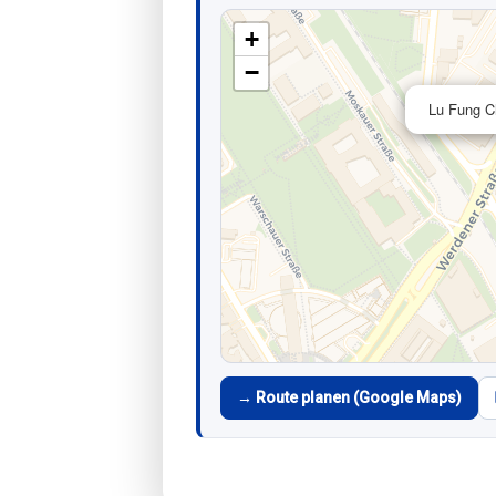
+
−
Lu Fung C
→ Route planen (Google Maps)