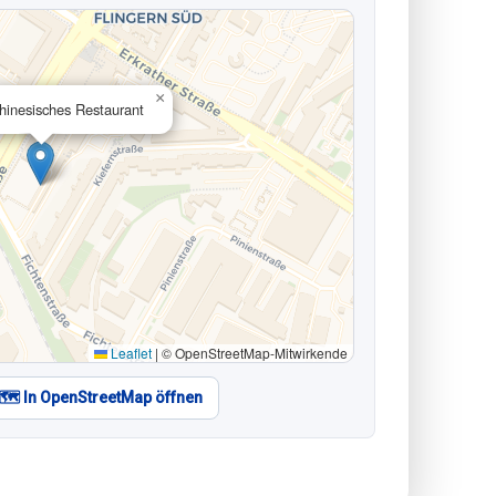
×
hinesisches Restaurant
Leaflet
|
© OpenStreetMap-Mitwirkende
🗺️ In OpenStreetMap öffnen