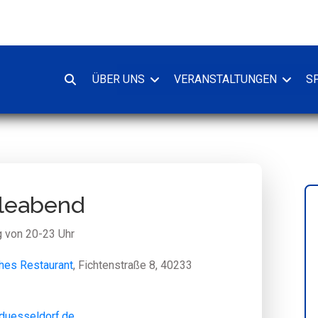
ÜBER UNS
VERANSTALTUNGEN
S
Suche
oeffnen
eleabend
 von 20-23 Uhr
hes Restaurant
, Fichtenstraße 8, 40233
-duesseldorf.de