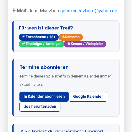
E-Mail:
Jens Münzberg
jens.muenzberg@yahoo.de
Für wen ist dieser Treff?
🎯
Erwachsene / 18+
☕
Senioren
🌱
Einsteiger / Anfänger
🧠
Kenner / Vielspieler
Termine abonnieren
Termine dieses Spieletreffs in deinem Kalender immer
aktuell halten.
In Kalender abonnieren
Google Kalender
.ics herunterladen
📍 So findest du den Veranstaltungsort