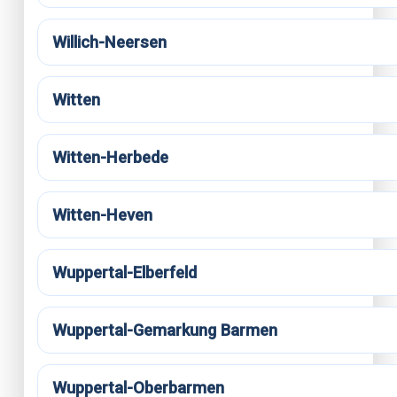
Willich-Neersen
Witten
Witten-Herbede
Witten-Heven
Wuppertal-Elberfeld
Wuppertal-Gemarkung Barmen
Wuppertal-Oberbarmen