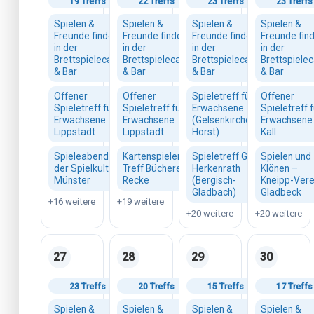
19 Treffs
22 Treffs
23 Treffs
23 Treffs
Spielen &
Spielen &
Spielen &
Spielen &
Freunde finden
Freunde finden
Freunde finden
Freunde fin
in der
in der
in der
in der
Brettspielecafé
Brettspielecafé
Brettspielecafé
Brettspiele
& Bar
& Bar
& Bar
& Bar
Offener
Offener
Spieletreff für
Offener
Spieletreff für
Spieletreff für
Erwachsene
Spieletreff 
Erwachsene
Erwachsene
(Gelsenkirchen
Erwachsene 
Lippstadt
Lippstadt
Horst)
Kall
Spieleabend in
Kartenspieler-
Spieletreff GZ
Spielen und
der Spielkultur
Treff Bücherei
Herkenrath
Klönen –
Münster
Recke
(Bergisch-
Kneipp-Vere
Gladbach)
Gladbeck
+16 weitere
+19 weitere
+20 weitere
+20 weitere
27
28
29
30
Montag, 27. Juli 2026
Dienstag, 28. Juli 2026
Mittwoch, 29. Juli 2026
Donnerstag,
23 Treffs
20 Treffs
15 Treffs
17 Treffs
Spielen &
Spielen &
Spielen &
Spielen &