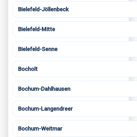
Bielefeld-Jöllenbeck
Bielefeld-Mitte
Bielefeld-Senne
Bocholt
Bochum-Dahlhausen
Bochum-Langendreer
Bochum-Weitmar