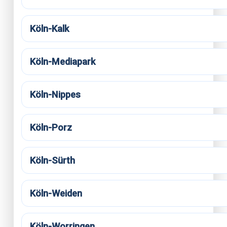
Köln-Kalk
Köln-Mediapark
Köln-Nippes
Köln-Porz
Köln-Sürth
Köln-Weiden
Köln-Worringen