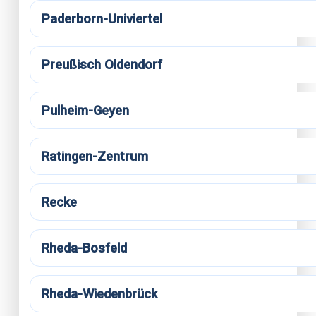
Paderborn-Univiertel
Preußisch Oldendorf
Pulheim-Geyen
Ratingen-Zentrum
Recke
Rheda-Bosfeld
Rheda-Wiedenbrück