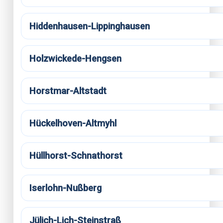
Hiddenhausen-Lippinghausen
Holzwickede-Hengsen
Horstmar-Altstadt
Hückelhoven-Altmyhl
Hüllhorst-Schnathorst
Iserlohn-Nußberg
Jülich-Lich-Steinstraß