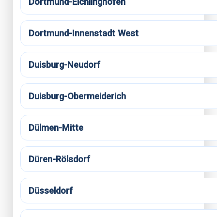
Dortmund-Eichlinghofen
Dortmund-Innenstadt West
Duisburg-Neudorf
Duisburg-Obermeiderich
Dülmen-Mitte
Düren-Rölsdorf
Düsseldorf