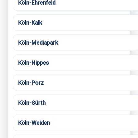
Köln-Ehrenfeld
Köln-Kalk
Köln-Mediapark
Köln-Nippes
Köln-Porz
Köln-Sürth
Köln-Weiden