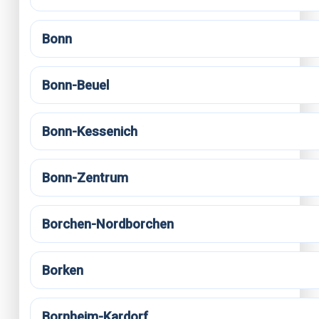
Bonn
Bonn-Beuel
Bonn-Kessenich
Bonn-Zentrum
Borchen-Nordborchen
Borken
Bornheim-Kardorf