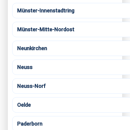
Münster-Innenstadtring
Münster-Mitte-Nordost
Neunkirchen
Neuss
Neuss-Norf
Oelde
Paderborn