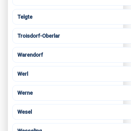
Telgte
Troisdorf-Oberlar
Warendorf
Werl
Werne
Wesel
Wesseling