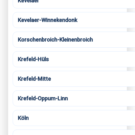
Kevelaer
Kevelaer-Winnekendonk
Korschenbroich-Kleinenbroich
Krefeld-Hüls
Krefeld-Mitte
Krefeld-Oppum-Linn
Köln