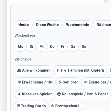
Heute
Diese Woche
Wochenende
Nächste
Wochentage
Mo
Di
Mi
Do
Fr
Sa
So
Zielgruppe
👥 Alle willkommen
👨‍👩‍👧 Familien mit Kindern
🎯 Erwachsene / 18+
☕ Senioren
🌱 Einsteiger /
♟️ Klassiker-Spieler
🐉 Rollenspiele / Pen & Paper
🃏 Trading Cards
☕ Brettspielcafé