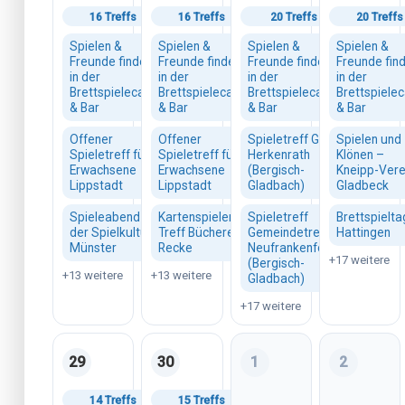
16 Treffs
16 Treffs
20 Treffs
20 Treffs
Spielen &
Spielen &
Spielen &
Spielen &
Freunde finden
Freunde finden
Freunde finden
Freunde fin
in der
in der
in der
in der
Brettspielecafé
Brettspielecafé
Brettspielecafé
Brettspiele
& Bar
& Bar
& Bar
& Bar
Offener
Offener
Spieletreff GZ
Spielen und
Spieletreff für
Spieletreff für
Herkenrath
Klönen –
Erwachsene
Erwachsene
(Bergisch-
Kneipp-Vere
Lippstadt
Lippstadt
Gladbach)
Gladbeck
Spieleabend in
Kartenspieler-
Spieletreff
Brettspielta
der Spielkultur
Treff Bücherei
Gemeindetreff
Hattingen
Münster
Recke
Neufrankenforst
+17 weitere
(Bergisch-
+13 weitere
+13 weitere
Gladbach)
+17 weitere
29
30
1
2
Montag, 29. Juni 2026
Dienstag, 30. Juni 2026
Mittwoch, 01. Juli 2026
Donnerstag,
14 Treffs
15 Treffs