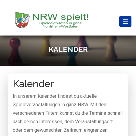
KALENDER
Kalender
In unserem Kalender findest du aktuelle
Spieleveranstaltungen in ganz NRW. Mit den
verschiedenen Filtern kannst du die Termine schnell
nach deinen Interessen, dem Veranstaltungsort
oder dem gewünschten Zeitraum eingrenzen.