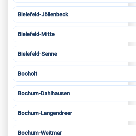
Bielefeld-Jöllenbeck
Bielefeld-Mitte
Bielefeld-Senne
Bocholt
Bochum-Dahlhausen
Bochum-Langendreer
Bochum-Weitmar