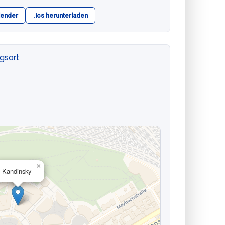
lender
.ics herunterladen
ngsort
×
Kandinsky