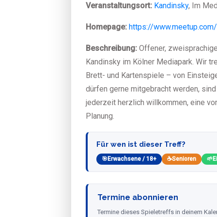
Veranstaltungsort:
Kandinsky
, Im Med
Homepage:
https://www.meetup.com
Beschreibung:
Offener, zweisprachige
Kandinsky im Kölner Mediapark. Wir t
Brett- und Kartenspiele – von Einsteig
dürfen gerne mitgebracht werden, sind
jederzeit herzlich willkommen, eine v
Planung.
Für wen ist dieser Treff?
🎯
Erwachsene / 18+
☕
Senioren
🌱
E
Termine abonnieren
Termine dieses Spieletreffs in deinem Kale