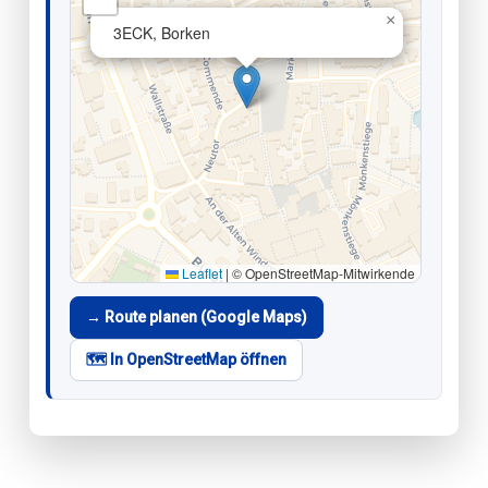
×
3ECK, Borken
Leaflet
|
© OpenStreetMap-Mitwirkende
→ Route planen (Google Maps)
🗺️ In OpenStreetMap öffnen