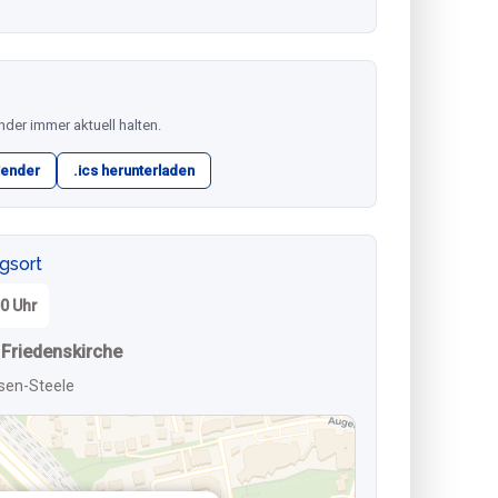
nder immer aktuell halten.
lender
.ics herunterladen
ngsort
00 Uhr
Friedenskirche
sen-Steele