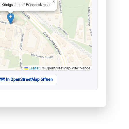
×
Königssteele / Friedenskirche
Leaflet
|
© OpenStreetMap-Mitwirkende
🗺️ In OpenStreetMap öffnen