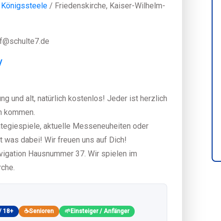
Königssteele
/ Friedenskirche, Kaiser-Wilhelm-
ff@schulte7.de
/
ng und alt, natürlich kostenlos! Jeder ist herzlich
an kommen.
ategiespiele, aktuelle Messeneuheiten oder
t was dabei! Wir freuen uns auf Dich!
avigation Hausnummer 37. Wir spielen im
che.
/ 18+
☕
Senioren
🌱
Einsteiger / Anfänger