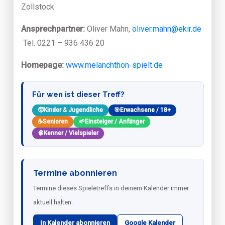
Zollstock
Ansprechpartner:
Oliver Mahn,
oliver.mahn@ekir.de
Tel. 0221 – 936 436 20
Homepage:
www.melanchthon-spielt.de
Für wen ist dieser Treff?
🧒
Kinder & Jugendliche
🎯
Erwachsene / 18+
☕
Senioren
🌱
Einsteiger / Anfänger
🧠
Kenner / Vielspieler
Termine abonnieren
Termine dieses Spieletreffs in deinem Kalender immer
aktuell halten.
In Kalender abonnieren
Google Kalender