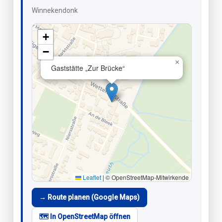
Winnekendonk
+
−
×
Gaststätte „Zur Brücke“
Leaflet
|
© OpenStreetMap-Mitwirkende
→ Route planen (Google Maps)
🗺️ In OpenStreetMap öffnen