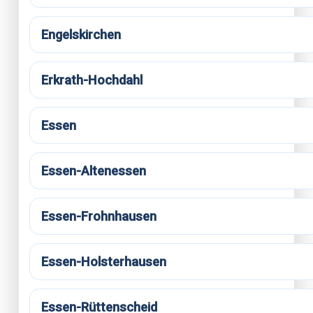
Engelskirchen
Erkrath-Hochdahl
Essen
Essen-Altenessen
Essen-Frohnhausen
Essen-Holsterhausen
Essen-Rüttenscheid