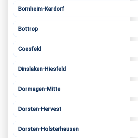
Bornheim-Kardorf
Bottrop
Coesfeld
Dinslaken-Hiesfeld
Dormagen-Mitte
Dorsten-Hervest
Dorsten-Holsterhausen