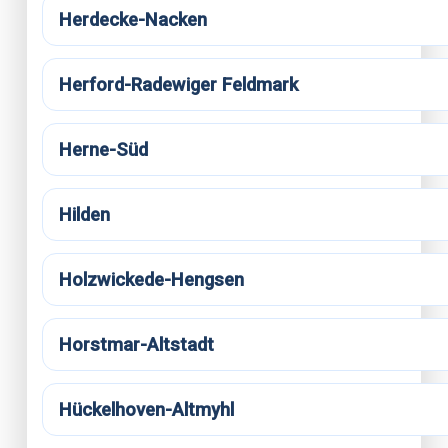
Herdecke-Nacken
Herford-Radewiger Feldmark
Herne-Süd
Hilden
Holzwickede-Hengsen
Horstmar-Altstadt
Hückelhoven-Altmyhl