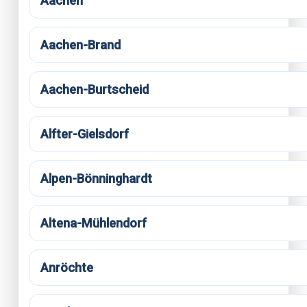
Aachen
Aachen-Brand
Aachen-Burtscheid
Alfter-Gielsdorf
Alpen-Bönninghardt
Altena-Mühlendorf
Anröchte