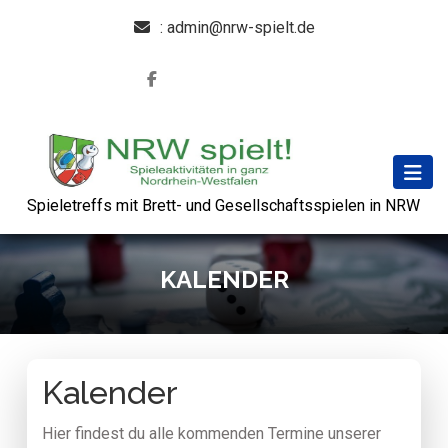
: admin@nrw-spielt.de
Spieletreffs mit Brett- und Gesellschaftsspielen in NRW
KALENDER
Kalender
Hier findest du alle kommenden Termine unserer