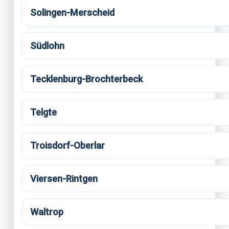
Solingen-Merscheid
Südlohn
Tecklenburg-Brochterbeck
Telgte
Troisdorf-Oberlar
Viersen-Rintgen
Waltrop