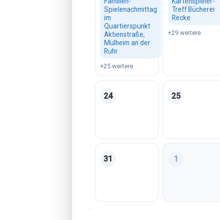
Familien-
Kartenspieler-
Spielenachmittag
Treff Bücherei
im
Recke
Quartierspunkt
+29 weitere
Aktienstraße,
Mülheim an der
Ruhr
+25 weitere
24
25
Montag, 24. August 2026
Dienstag, 25. 
31
1
Montag, 31. August 2026
Dienstag, 01. 