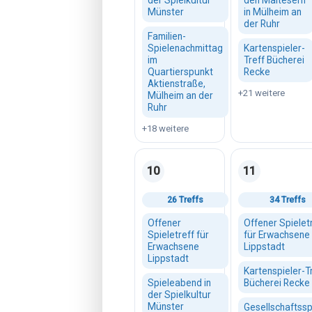
der Spielkultur
den Maltesern
Münster
in Mülheim an
der Ruhr
Familien-
Spielenachmittag
Kartenspieler-
im
Treff Bücherei
Quartierspunkt
Recke
Aktienstraße,
+21 weitere
Mülheim an der
Ruhr
+18 weitere
10
11
Montag, 10. August 2026
Dienstag, 11. 
26 Treffs
34 Treffs
Offener
Offener Spielet
Spieletreff für
für Erwachsene
Erwachsene
Lippstadt
Lippstadt
Kartenspieler-T
Spieleabend in
Bücherei Recke
der Spielkultur
Münster
Gesellschaftssp