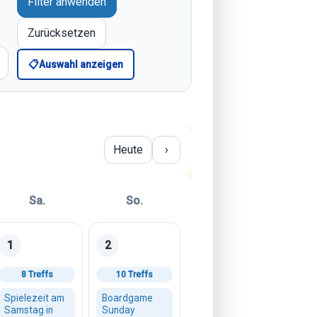
Filter anwenden
Zurücksetzen
📋
Auswahl anzeigen
Heute
›
Sa.
So.
1
2
6
Samstag, 01. August 2026
Sonntag, 02. August 2026
8 Treffs
10 Treffs
Spielezeit am
Boardgame
Samstag in
Sunday