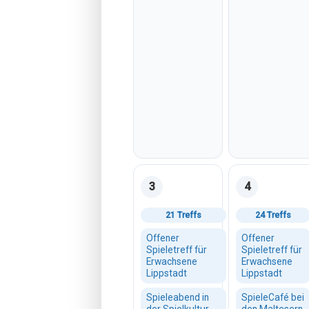
3
4
Montag, 03. August 2026
Dienstag, 04. 
21 Treffs
24 Treffs
Offener
Offener
Spieletreff für
Spieletreff für
Erwachsene
Erwachsene
Lippstadt
Lippstadt
Spieleabend in
SpieleCafé bei