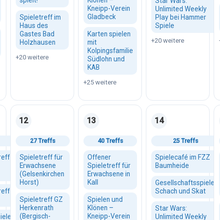
spielt!
Klönen –
Star Wars:
Kneipp-Verein
Unlimited Weekly
Gladbeck
Spieletreff im
Play bei Hammer
Haus des
Spiele
Gastes Bad
Karten spielen
+20 weitere
Holzhausen
mit
Kolpingsfamilie
+20 weitere
Südlohn und
KAB
+25 weitere
12
13
14
August 2026
Mittwoch, 12. August 2026
Donnerstag, 13. August 2026
Freitag, 14. August
27 Treffs
40 Treffs
25 Treffs
reff
Spieletreff für
Offener
Spielecafé im FZZ
Erwachsene
Spieletreff für
Baumheide
(Gelsenkirchen
Erwachsene in
Horst)
Kall
Gesellschaftsspiele,
reff
Schach und Skat
Spieletreff GZ
Spielen und
Herkenrath
Klönen –
Star Wars:
(Bergisch-
Kneipp-Verein
iele-
Unlimited Weekly