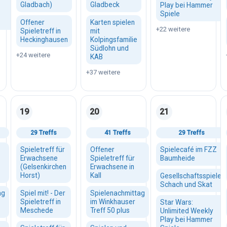
Gladbach)
Gladbeck
Play bei Hammer
Spiele
Offener
Karten spielen
+22 weitere
Spieletreff in
mit
Heckinghausen
Kolpingsfamilie
Südlohn und
+24 weitere
KAB
+37 weitere
19
20
21
August 2026
Mittwoch, 19. August 2026
Donnerstag, 20. August 2026
Freitag, 21. August
29 Treffs
41 Treffs
29 Treffs
Spieletreff für
Offener
Spielecafé im FZZ
Erwachsene
Spieletreff für
Baumheide
(Gelsenkirchen
Erwachsene in
Horst)
Kall
Gesellschaftsspiele,
Schach und Skat
ag
Spiel mit! - Der
Spielenachmittag
Spieletreff in
im Winkhauser
Star Wars:
Meschede
Treff 50 plus
Unlimited Weekly
Play bei Hammer