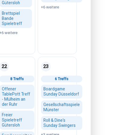
Gütersloh
+6 weitere
Brettspiel
Bande
Spieletreff
+6 weitere
22
23
 2026
Samstag, 22. August 2026
Sonntag, 23. August 2026
8 Treffs
6 Treffs
Offener
Boardgame
TablePott Treff
Sunday Düsseldorf
- Mülheim an
der Ruhr
Gesellschaftsspiele
Münster
Freier
Spieletreff
Roll & Dine's
Gütersloh
Sunday Swingers
+3 weitere