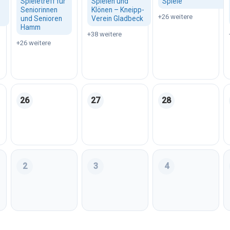
Spieletreff für
Spielen und
Spiele
Seniorinnen
Klönen – Kneipp-
+26 weitere
und Senioren
Verein Gladbeck
Hamm
+38 weitere
+26 weitere
26
27
28
August 2026
Mittwoch, 26. August 2026
Donnerstag, 27. August 2026
Freitag, 28. August
2
3
4
September 2026
Mittwoch, 02. September 2026
Donnerstag, 03. September 2026
Freitag, 04. Septem