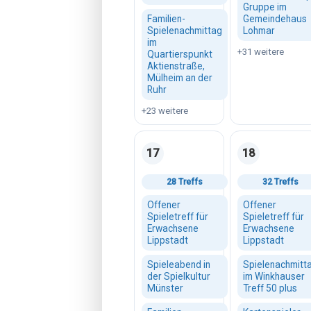
Gruppe im
Familien-
Gemeindehaus
Spielenachmittag
Lohmar
im
+31 weitere
Quartierspunkt
Aktienstraße,
Mülheim an der
Ruhr
+23 weitere
17
18
Montag, 17. August 2026
Dienstag, 18. 
28 Treffs
32 Treffs
Offener
Offener
Spieletreff für
Spieletreff für
Erwachsene
Erwachsene
Lippstadt
Lippstadt
Spieleabend in
Spielenachmitt
der Spielkultur
im Winkhauser
Münster
Treff 50 plus