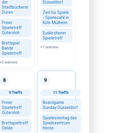
der
Düsseldorf
Stadtbücherei
Düren
Zeit für Spiele
- Spielecafé in
Freier
Köln-Mülheim
Spieletreff
Gütersloh
Euskirchener
Spieletreff
Brettspiel
+7 weitere
Bande
Spieletreff
+5 weitere
8
9
 2026
Samstag, 08. August 2026
Sonntag, 09. August 2026
9 Treffs
11 Treffs
Freier
Boardgame
Spieletreff
Sunday Düsseldorf
Gütersloh
Spielesonntag des
Brettspieltreff
Spielezentrum
Oelde
Herne