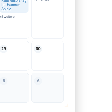
Familienspieltag
bei Hammer
Spiele
+5 weitere
29
30
 2026
Samstag, 29. August 2026
Sonntag, 30. August 2026
5
6
ber 2026
Samstag, 05. September 2026
Sonntag, 06. September 2026