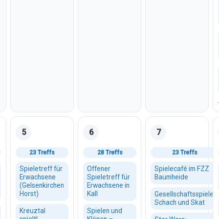
5
6
7
August 2026
Mittwoch, 05. August 2026
Donnerstag, 06. August 2026
Freitag, 07. August
23 Treffs
28 Treffs
23 Treffs
Spieletreff für
Offener
Spielecafé im FZZ
Erwachsene
Spieletreff für
Baumheide
(Gelsenkirchen
Erwachsene in
Horst)
Kall
Gesellschaftsspiele,
Schach und Skat
Kreuztal
Spielen und