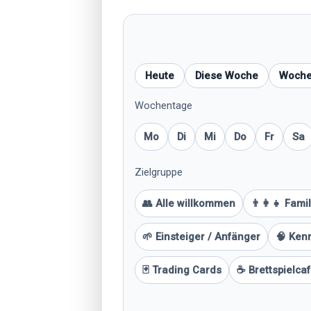
Heute
Diese Woche
Woch
Wochentage
Mo
Di
Mi
Do
Fr
Sa
Zielgruppe
👥 Alle willkommen
👨‍👩‍👧 Fami
🌱 Einsteiger / Anfänger
🧠 Kenn
🃏 Trading Cards
☕ Brettspielca