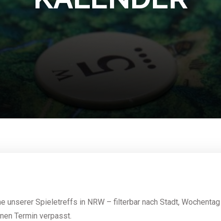
e unserer Spieletreffs in NRW – filterbar nach Stadt, Wochentag
inen Termin verpasst.