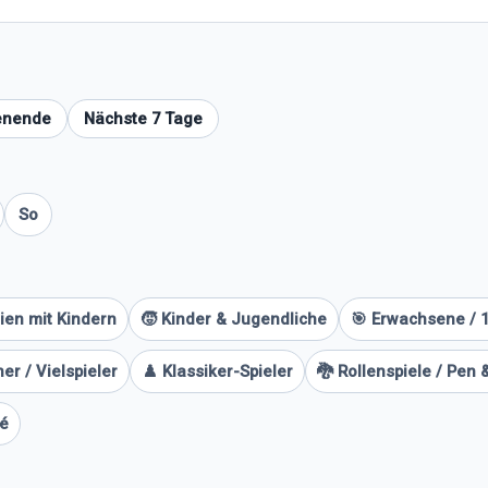
enende
Nächste 7 Tage
So
lien mit Kindern
🧒 Kinder & Jugendliche
🎯 Erwachsene / 
er / Vielspieler
♟️ Klassiker-Spieler
🐉 Rollenspiele / Pen 
fé