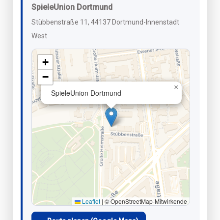
SpieleUnion Dortmund
Stübbenstraße 11, 44137 Dortmund-Innenstadt
West
+
−
×
SpieleUnion Dortmund
Leaflet
|
© OpenStreetMap-Mitwirkende